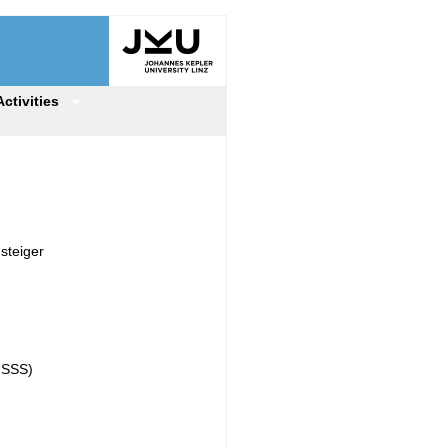
Activities
steiger
USSS)