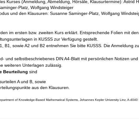
des Kurses (Anmeldung, Abmeldung, Hörsäle, Klausurtermine): Astrid
Saminger-Platz, Wolfgang Windsteiger
dus und den Klausuren: Susanne Saminger-Platz, Wolfgang Windstei
rden im ersten bzw. zweiten Kurs erklärt. Entsprechende Folien mit den
tungsunterlagen in KUSSS zur Verfügung gestellt.
 A1, B1, sowie A2 und B2 entnehmen Sie bitte KUSSS. Die Anmeldung zu
nd- und selbstbeschriebenes DIN A4-Blatt mit persönlichen Notizen u
e weiteren Unterlagen zulässig.
e Beurteilung
sind
urteilen A und B, sowie
teilungspunkte aus den Klausuren.
partment of Knowledge-Based Mathematical Systems, Johannes Kepler University Linz, A-4040 L