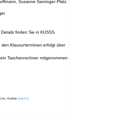
 Hoffmann, Susanne Saminger-Platz
ger
 Details finden Sie in KUSSS.
 den Klausurterminen erfolgt über
nd ein Taschenrechner mitgenommen
inz, Austria
[imprint]